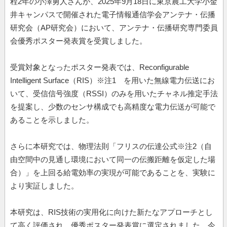
程2年の小澤勇人さんが、2025年9月18日に東京農工大学小金
井キャンパスで開催された電子情報通信学会アンテナ・伝播
研究会（AP研究会）において、アンテナ・伝播研究専門委員
会優秀ポスター発表賞を受賞しました。
受賞対象となったポスター発表では、Reconfigurable
Intelligent Surface（RIS）※注1 を用いた無線電力伝送にお
いて、受信信号強度（RSSI）のみを用いたチャネル推定手法
を提案し、少数のセンサ構成でも高精度な電力伝送が可能で
あることを示しました。
さらに本研究では、物理法則「フリスの伝達公式※注2（自
由空間中の見通し環境において同一の伝搬距離を仮定した場
合）」を上回る給電効率の実現が可能であることを、実験に
より実証しました。
本研究は、RIS技術の実用化に向けた新たなアプローチとし
て高く評価され、優秀ポスター発表賞に選定されました。今