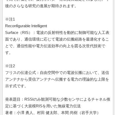
後のさらなる研究の進展が期待されます。
※注1
Reconfigurable Intelligent
Surface（RIS）：電波の反射特性を動的に制御可能な人工表
面であり、通信環境に応じて電波の伝搬経路を最適化するこ
とで、通信性能や電力伝送効率の向上を図る次世代技術で
す。
※注2
フリスの伝達公式：自由空間中での電波伝搬において、送信
アンテナから受信アンテナへ伝搬する電力の理論的な上限を
示す式です。
発表題目：RSSIのみ観測可能な少数センサによるチャネル推
定に基づく大規模RISを用いた無線電力伝送
著者：小澤 勇人、村田 健太郎、本間 尚樹（岩手大学）