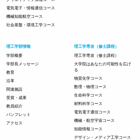
電気電子・情報通信コース
機械知能航空コース
社会基盤・環境工学コース
理工学部情報
理工学専攻（修士課程）
学部概要
理工学専攻（修士課程）
学部長メッセージ
大学院はあなたの可能性を広げ
る
教育
物質化学コース
沿革
数理・物理コース
関連施設
生命科学コース
受賞・成果
材料科学コース
教員紹介
電気電子通信コース
パンフレット
機械・航空宇宙コース
アクセス
知能情報コース
デザイン・メディア工学コース